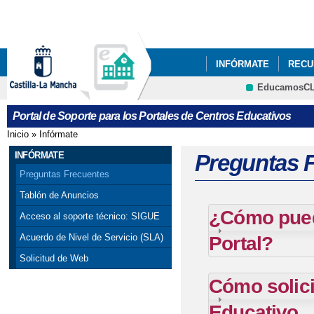
Pa
co
pri
INFÓRMATE
RECU
EducamosC
CRFP
Portal de Soporte para los Portales de Centros Educativos
Inicio
»
Infórmate
Se encuentra usted aquí
INFÓRMATE
Preguntas 
Preguntas Frecuentes
Tablón de Anuncios
¿Cómo puedo
Acceso al soporte técnico: SIGUE
Portal?
Acuerdo de Nivel de Servicio (SLA)
Solicitud de Web
Cómo solici
Educativo